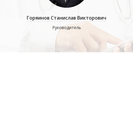
имирович
Горяинов Станислав Викторович
Солом
работе с
Руководитель
Когнитив