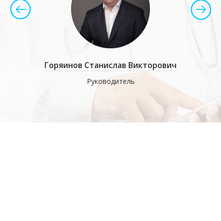
имирович
Горяинов Станислав Викторович
Солом
работе с
Руководитель
Когнитив