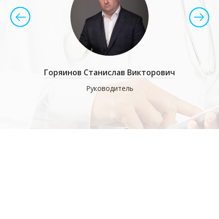
имирович
Горяинов Станислав Викторович
Солом
работе с
Руководитель
Когнитив